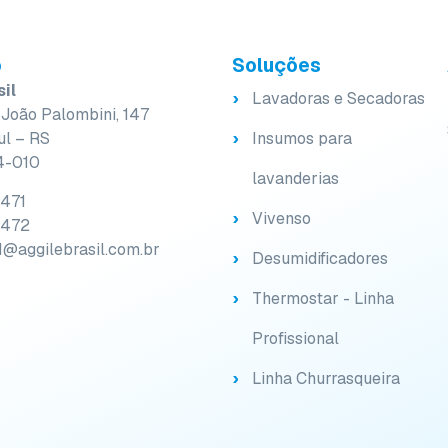
o
Soluções
sil
Lavadoras e Secadoras
João Palombini, 147
ul – RS
Insumos para
4-010
lavanderias
9471
Vivenso
9472
1@aggilebrasil.com.br
Desumidificadores
Thermostar - Linha
Profissional
Linha Churrasqueira