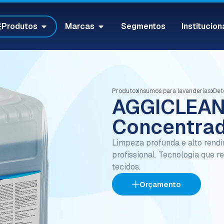
Produtos
Marcas
Segmentos
Institucion
›
›
Produto
Insumos para lavanderias
Det
AGGICLEAN 
Concentra
Limpeza profunda e alto rendi
profissional. Tecnologia que 
tecidos.
Orçamento